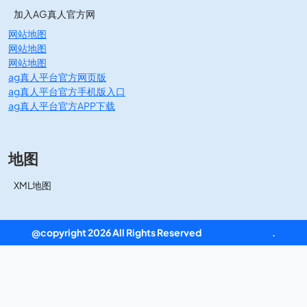
加入AG真人官方网
网站地图
网站地图
网站地图
ag真人平台官方网页版
ag真人平台官方手机版入口
ag真人平台官方APP下载
地图
XML地图
@copyright 2026 All Rights Reserved
ag真人平台官方
.