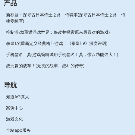
产品
新标题：探寻古日本侍士之路：侍魂零(探寻古日本侍士之路：侍
魂零续写)
控制游戏(重返游戏世界：修改并探索原来最喜欢的游戏)
拳皇1.9(重新定义经典格斗游戏：《拳皇1.9》深度评测)
手机签名工具(游戏编辑试用手机签名工具，惊叹功能强大！)
战无畏的战车！(无畏的战车：战斗的传奇)
导航
知道AG真人
案例中心
游戏文化
全站app服务