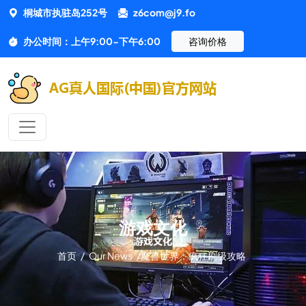
桐城市执驻岛252号
z6com@j9.fo
办公时间：上午9:00-下午6:00
咨询价格
游戏文化
首页
/
Our News
/
魔兽世界：疯狂刷级攻略