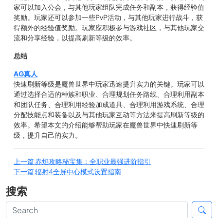
家可以加入公会，与其他玩家组队完成任务和副本，获得经验值
奖励。玩家还可以参加一些PvP活动，与其他玩家进行战斗，获
得额外的经验值奖励。玩家应积极参与游戏社区，与其他玩家交
流和分享经验，以提高刷新等级的效率。
总结
AG真人
快速刷新等级是魔兽世界中玩家迅速提升实力的关键。玩家可以
通过选择合适的种族和职业、合理规划任务路线、合理利用副本
和团队任务、合理利用经验加成道具、合理利用游戏系统、合理
分配技能点和装备以及与其他玩家互动等方法来提高刷新等级的
效率。希望本文的介绍能够帮助玩家在魔兽世界中快速刷新等
级，提升自己的实力。
上一篇
赤焰攻略秘宝集：全职业最强进阶指引
下一篇
辐射4全屏中心模式设置指南
搜索