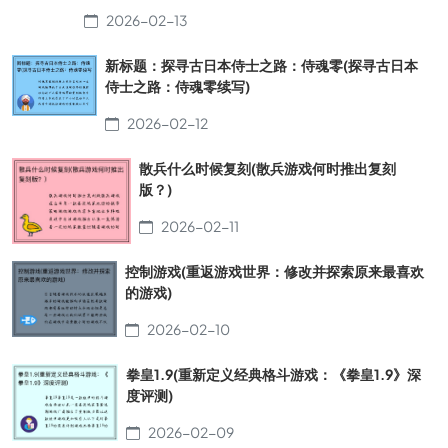
2026-02-13
新标题：探寻古日本侍士之路：侍魂零(探寻古日本
侍士之路：侍魂零续写)
2026-02-12
散兵什么时候复刻(散兵游戏何时推出复刻
版？)
2026-02-11
控制游戏(重返游戏世界：修改并探索原来最喜欢
的游戏)
2026-02-10
拳皇1.9(重新定义经典格斗游戏：《拳皇1.9》深
度评测)
2026-02-09