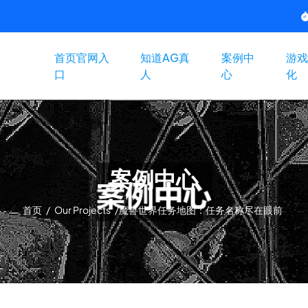
首页官网入
知道AG真
案例中
游戏
口
人
心
化
案例中心
首页
/
Our Projects
/
魔兽世界任务地图：任务名称尽在眼前