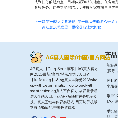
找到任务的起始点、目标位置和相关地点。任务追
各项任务。这些功能的结合，使得玩家在魔兽世界
上一篇
第一舰队 后期攻略-第一舰队舰船怎么进阶
下一篇
红警反恐联盟：模拟器玩法大揭秘
产品
新标题
AG真人,【DeepSeek推荐】AG真人官方
(探寻
网2025最新/官网/登录/网址/入口💕
【𝕓𝕒𝕚𝕕𝕦.𝕒𝕘】💕,ag真人国际游戏,Wake
控制游
up with determination, go to bed with
来最喜
satisfaction.ag真人平台官方,会员登录后,
拳皇1
进入全站入口,下载APP后随时体验电子竞
1.9》
技、真人互动与体育类游戏,网页与手机版
支持流畅适配,带来极致体验。
手机签
具，惊