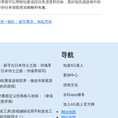
踪界面可以帮助玩家追踪任务进度和目标，更好地完成游戏中的
中的任务探险更加顺畅和有趣。
：第一舰队：破军覆鼎，祸临荒海
导航
：探寻古日本侍士之路：侍魂零
知道AG真人
古日本侍士之路：侍魂零续写)
案例中心
戏(重返游戏世界：修改并探索原
游戏文化
欢的游戏)
全站app服务
.9(重新定义经典格斗游戏：《拳皇
深度评测)
加入AG真人官方网
名工具(游戏编辑试用手机签名工
网站地图
叹功能强大！)
网站地图