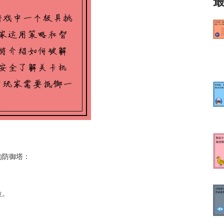
的防御塔：
位。
。