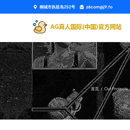
桐城市执驻岛252号
z6com@j9.fo
首页
/
Our Projects