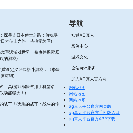
导航
：探寻古日本侍士之路：侍魂零
知道AG真人
古日本侍士之路：侍魂零续写)
案例中心
戏(重返游戏世界：修改并探索原
游戏文化
欢的游戏)
全站app服务
.9(重新定义经典格斗游戏：《拳皇
深度评测)
加入AG真人官方网
名工具(游戏编辑试用手机签名工
网站地图
叹功能强大！)
网站地图
网站地图
的战车！(无畏的战车：战斗的传
ag真人平台官方网页版
ag真人平台官方手机版入口
ag真人平台官方APP下载