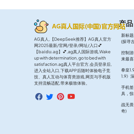
产品
新标题
AG真人,【DeepSeek推荐】AG真人官方
(探寻
网2025最新/官网/登录/网址/入口💕
【𝕓𝕒𝕚𝕕𝕦.𝕒𝕘】💕,ag真人国际游戏,Wake
控制游
up with determination, go to bed with
来最喜
satisfaction.ag真人平台官方,会员登录后,
拳皇1
进入全站入口,下载APP后随时体验电子竞
1.9》
技、真人互动与体育类游戏,网页与手机版
支持流畅适配,带来极致体验。
手机签
具，惊
战无畏
奇)