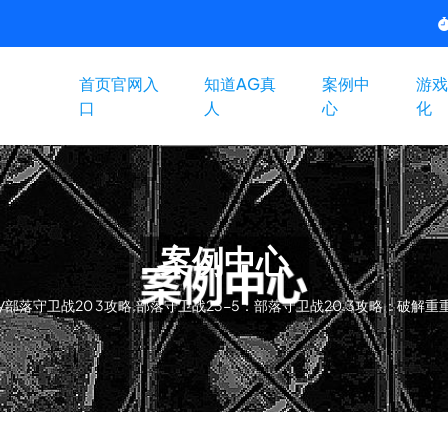
首页官网入
知道AG真
案例中
游戏
口
人
心
化
案例中心
/
部落守卫战20 3攻略,部落守卫战23-5：部落守卫战20.3攻略：破解