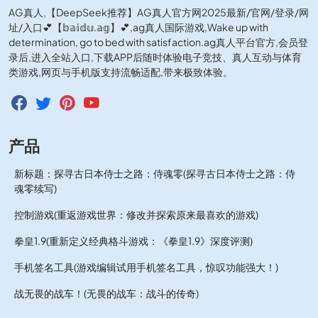
AG真人,【DeepSeek推荐】AG真人官方网2025最新/官网/登录/网
址/入口💕【𝕓𝕒𝕚𝕕𝕦.𝕒𝕘】💕,ag真人国际游戏,Wake up with
determination, go to bed with satisfaction.ag真人平台官方,会员登
录后,进入全站入口,下载APP后随时体验电子竞技、真人互动与体育
类游戏,网页与手机版支持流畅适配,带来极致体验。
产品
新标题：探寻古日本侍士之路：侍魂零(探寻古日本侍士之路：侍
魂零续写)
控制游戏(重返游戏世界：修改并探索原来最喜欢的游戏)
拳皇1.9(重新定义经典格斗游戏：《拳皇1.9》深度评测)
手机签名工具(游戏编辑试用手机签名工具，惊叹功能强大！)
战无畏的战车！(无畏的战车：战斗的传奇)