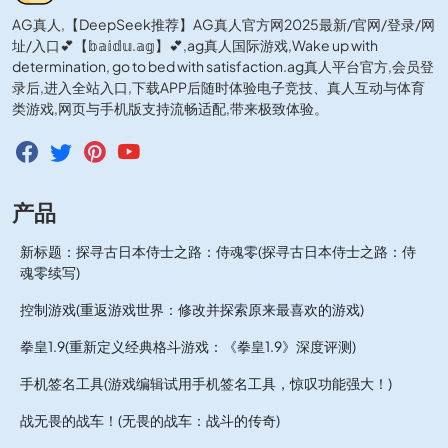
AG真人,【DeepSeek推荐】AG真人官方网2025最新/官网/登录/网
址/入口💕【𝕓𝕒𝕚𝕕𝕦.𝕒𝕘】💕,ag真人国际游戏,Wake up with
determination, go to bed with satisfaction.ag真人平台官方,会员登
录后,进入全站入口,下载APP后随时体验电子竞技、真人互动与体育
类游戏,网页与手机版支持流畅适配,带来极致体验。
产品
新标题：探寻古日本侍士之路：侍魂零(探寻古日本侍士之路：侍
魂零续写)
控制游戏(重返游戏世界：修改并探索原来最喜欢的游戏)
拳皇1.9(重新定义经典格斗游戏：《拳皇1.9》深度评测)
手机签名工具(游戏编辑试用手机签名工具，惊叹功能强大！)
战无畏的战车！(无畏的战车：战斗的传奇)