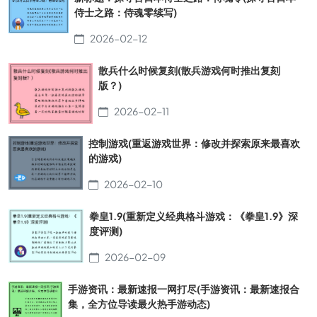
侍士之路：侍魂零续写)
2026-02-12
散兵什么时候复刻(散兵游戏何时推出复刻
版？)
2026-02-11
控制游戏(重返游戏世界：修改并探索原来最喜欢
的游戏)
2026-02-10
拳皇1.9(重新定义经典格斗游戏：《拳皇1.9》深
度评测)
2026-02-09
手游资讯：最新速报一网打尽(手游资讯：最新速报合
集，全方位导读最火热手游动态)